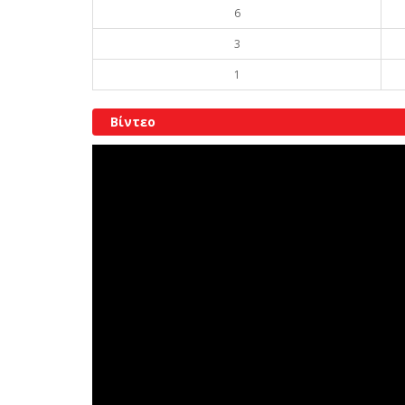
6
3
1
Βίντεο