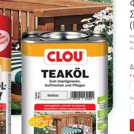
Κα
Κω
Δι
Δ
Π