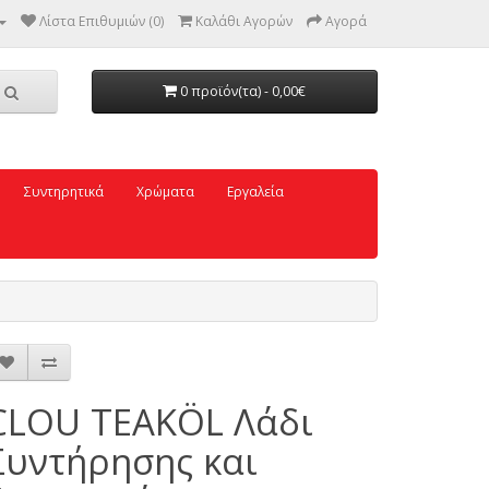
Λίστα Επιθυμιών (0)
Καλάθι Αγορών
Αγορά
0 προϊόν(τα) - 0,00€
Συντηρητικά
Χρώματα
Εργαλεία
CLOU TEAKÖL Λάδι
Συντήρησης και