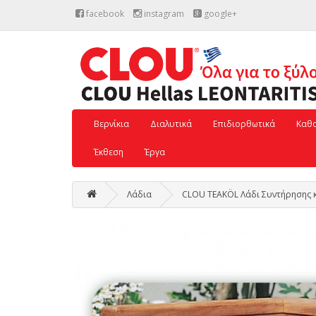
facebook
instagram
google+
Βερνίκια
Διαλυτικά
Επιδιορθωτικά
Καθα
Έκθεση
Έργα
Λάδια
CLOU TEAKÖL Λάδι Συντήρησης κ