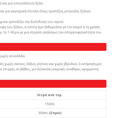
ά και για οποιοδήποτε ξύλο.
 και για εσωτερικά έπιπλα όπως τραπέζια, μπαούλα, ξύλινα
μ και εμποδίζει την διείσδυση του νερού.
υφή του ξύλου, η οποία έχει ξεθωριάσει με τον καιρό ή τη χρήση.
τ.μ. το 1 Λίτρο με μια στρώση αναλόγως την απορροφητικότητα του
χωρίς να κολλάει.
ς χωρίς σκόνες, λάδια, ρητίνες και χωρίς βερνίκια. Συντήρηση μια
σε 24 ώρες σε βάθος, για δύσκολες καιρικές συνθήκες εφαρμόστε
Λίτρα ανα τεμ.
150mL
300mL
(Σπρέι)