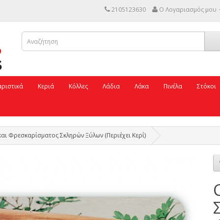
2105123630
Ο Λογαριασμός μου
ριστικά
Κεριά
Κόλλες
Λάδια
Λάκα
Πινέλα
Στόκοι
αι Φρεσκαρίσματος Σκληρών Ξύλων (Περιέχει Κερί)