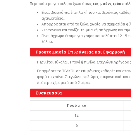
Περισσότερο για σκληρά ξύλα όπως
τικ
,
μαόνι
,
ιρόκο
αλλ
Είναι ιδανικό για έπιπλα κήπου και βεράντας καθώς
αγαλματάκια..
Απορροφάται από το ξύλο, χωρίς να σχηματίζει φίλ
Ζωντανεύει και τονίζει τη φυσική απόχρωση και την 
Είναι άχρωμο έτοιμο για χρήση και καλύπτει 12-15 
ξύλου.
Προετοιμασία Επιφάνειας και Εφαρμογή
Περνιέται εύκολα με πανί ή πινέλο. Στεγνώνει γρήγορα 
Εφαρμόστε το ΤΕΑΚÖL σε επιφάνειες καθαρές και στεγνέ
φορά το χρόνο. Στεγνώνει σε 3 ώρες επιφανειακά και 
δεύτερο χέρι μετά από 2 μέρες.
Συσκευασία
Ποσότητα
12
6