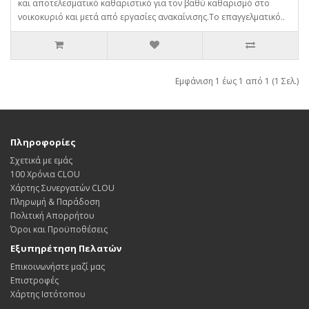
και αποτελεσματικό καθαριστικό για τον βαθύ καθαρισμό στο
νοικοκυριό και μετά από εργασίες ανακαίνισης.Το επαγγελματικό..
Εμφάνιση 1 έως 1 από 1 (1 Σελ.)
Πληροφορίες
Σχετικά με εμάς
100 Χρόνια CLOU
Χάρτης Συνεργατών CLOU
Πληρωμή & Παράδοση
Πολιτική Απορρήτου
Όροι και Προϋποθέσεις
Εξυπηρέτηση Πελατών
Επικοινωνήστε μαζί μας
Επιστροφές
Χάρτης Ιστότοπου