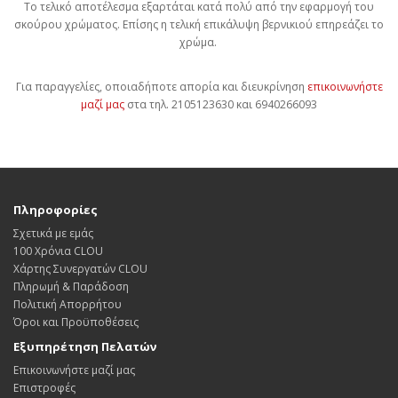
Το τελικό αποτέλεσμα εξαρτάται κατά πολύ από την εφαρμογή του
σκούρου χρώματος. Επίσης η τελική επικάλυψη βερνικιού επηρεάζει το
χρώμα.
Για παραγγελίες, οποιαδήποτε απορία και διευκρίνηση
επικοινωνήστε
μαζί μας
στα τηλ. 2105123630 και 6940266093
Πληροφορίες
Σχετικά με εμάς
100 Χρόνια CLOU
Χάρτης Συνεργατών CLOU
Πληρωμή & Παράδοση
Πολιτική Απορρήτου
Όροι και Προϋποθέσεις
Εξυπηρέτηση Πελατών
Επικοινωνήστε μαζί μας
Επιστροφές