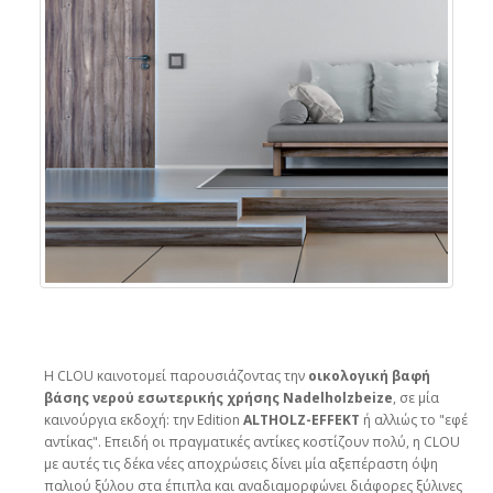
Η CLOU καινοτομεί παρουσιάζοντας την
οικολογική βαφή
βάσης νερού εσωτερικής χρήσης Nadelholzbeize
, σε μία
καινούργια εκδοχή: την Edition
ALTHOLZ-EFFEKT
ή αλλιώς το "εφέ
αντίκας". Επειδή οι πραγματικές αντίκες κοστίζουν πολύ, η CLOU
με αυτές τις δέκα νέες αποχρώσεις δίνει μία αξεπέραστη όψη
παλιού ξύλου στα έπιπλα και αναδιαμορφώνει διάφορες ξύλινες