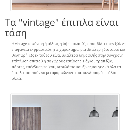
Τα "vintage" έπιπλα είναι
τάση
H vintage εμφάνιση ή αλλιώς η όψη 'παλιού", προσδίδει στην ξύλινη
επιφάνεια εκφραστικότητα, χαρακτήρα, μια ιδιαίτερη ζεστασιά και
θαλπωρή. Ως εκ τούτου είναι ιδιαίτερα δημοφιλής στην σύγχρονη
επίπλωση σπιτιού ή σε χώρους εστίασης. Πάγκοι, τραπέζια,
πόρτες, επένδυση τοίχου, ντουλάπια κουζίνας και γενικά όλα τα
έπιπλα μπορούν να μεταμορφώνονται σε συνδυασμό με άλλα
υλικά.