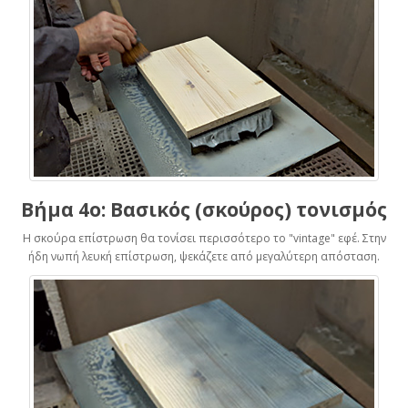
Βήμα 4ο: Βασικός (σκούρος) τονισμός
Η σκούρα επίστρωση θα τονίσει περισσότερο το "vintage" εφέ. Στην
ήδη νωπή λευκή επίστρωση, ψεκάζετε από μεγαλύτερη απόσταση.