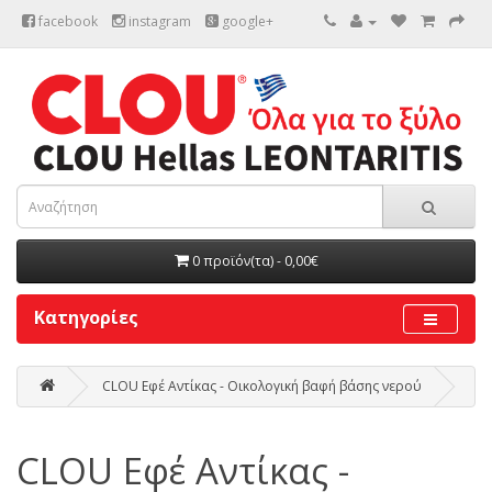
facebook
instagram
google+
0 προϊόν(τα) - 0,00€
Κατηγορίες
CLOU Εφέ Αντίκας - Οικολογική βαφή βάσης νερού
CLOU Εφέ Αντίκας -